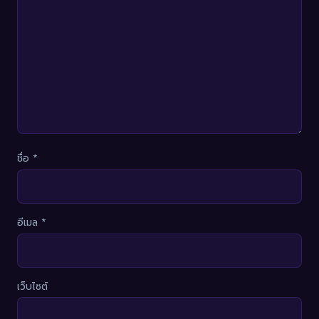
ชื่อ
*
อีเมล
*
เว็บไซต์