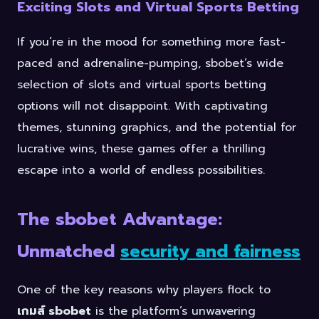
Exciting Slots and Virtual Sports Betting
If you’re in the mood for something more fast-
paced and adrenaline-pumping, sbobet’s wide
selection of slots and virtual sports betting
options will not disappoint. With captivating
themes, stunning graphics, and the potential for
lucrative wins, these games offer a thrilling
escape into a world of endless possibilities.
The sbobet Advantage:
Unmatched
security and fairness
One of the key reasons why players flock to
เกมส์ sbobet
is the platform’s unwavering