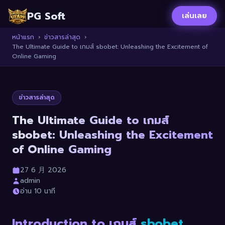
PG Soft
เล่นเลย
หน้าแรก
›
ข่าวสารล่าสุด
›
The Ultimate Guide to เกมส์ sbobet: Unleashing the Excitement of
Online Gaming
ข่าวสารล่าสุด
The Ultimate Guide to เกมส์
sbobet: Unleashing the Excitement
of Online Gaming
27 6 月 2026
admin
อ่าน 10 นาที
Introduction to เกมส์
sbobet