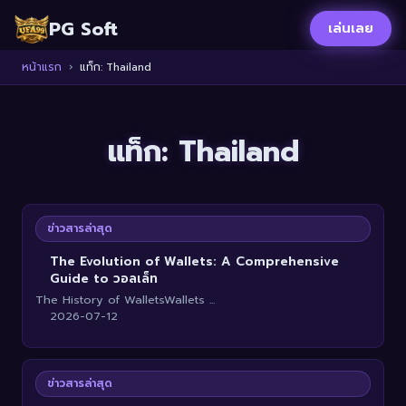
PG Soft
เล่นเลย
หน้าแรก
›
แท็ก: Thailand
แท็ก: Thailand
ข่าวสารล่าสุด
The Evolution of Wallets: A Comprehensive
Guide to วอลเล็ท
The History of WalletsWallets ...
2026-07-12
ข่าวสารล่าสุด