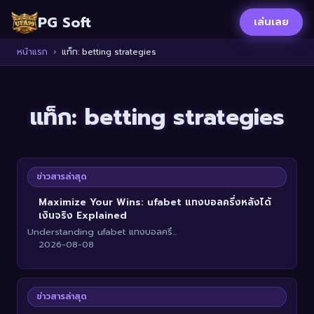
PG Soft
เล่นเลย
หน้าแรก
›
แท็ก: betting strategies
แท็ก: betting strategies
ข่าวสารล่าสุด
Maximize Your Wins: ufabet แทงบอลครึ่งหลังได้
เงินจริง Explained
Understanding ufabet แทงบอลครึ...
2026-08-08
ข่าวสารล่าสุด