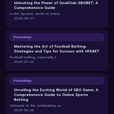
Unlocking the Power of GoalClub-SBOBET: A
Comprehensive Guide
In the dynamic world of online...
2026-08-07
ข่าวสารล่าสุด
Mastering the Art of Football Betting:
Strategies and Tips for Success with UFABET
football betting, especially t...
2026-07-23
ข่าวสารล่าสุด
Unveiling the Exciting World of SBO Game: A
Comprehensive Guide to Online Sports
Betting
Welcome to the exhilarating un...
2026-06-26