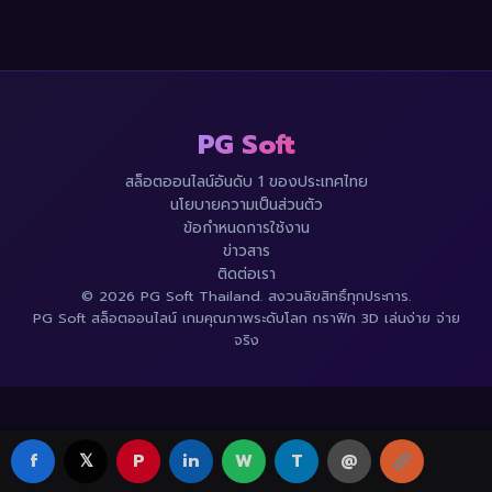
PG Soft
สล็อตออนไลน์อันดับ 1 ของประเทศไทย
นโยบายความเป็นส่วนตัว
ข้อกำหนดการใช้งาน
ข่าวสาร
ติดต่อเรา
© 2026 PG Soft Thailand. สงวนลิขสิทธิ์ทุกประการ.
PG Soft สล็อตออนไลน์ เกมคุณภาพระดับโลก กราฟิก 3D เล่นง่าย จ่าย
จริง
f
𝕏
P
in
W
T
@