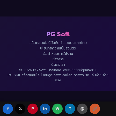
PG Soft
สล็อตออนไลน์อันดับ 1 ของประเทศไทย
นโยบายความเป็นส่วนตัว
ข้อกำหนดการใช้งาน
ข่าวสาร
ติดต่อเรา
© 2026 PG Soft Thailand. สงวนลิขสิทธิ์ทุกประการ.
PG Soft สล็อตออนไลน์ เกมคุณภาพระดับโลก กราฟิก 3D เล่นง่าย จ่าย
จริง
f
𝕏
P
in
W
T
@