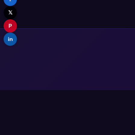
𝕏
P
in