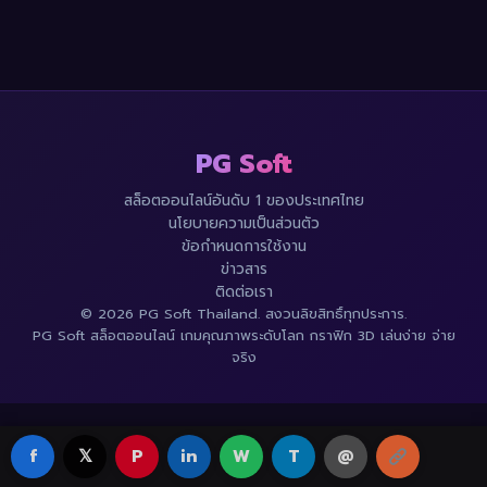
PG Soft
สล็อตออนไลน์อันดับ 1 ของประเทศไทย
นโยบายความเป็นส่วนตัว
ข้อกำหนดการใช้งาน
ข่าวสาร
ติดต่อเรา
© 2026 PG Soft Thailand. สงวนลิขสิทธิ์ทุกประการ.
PG Soft สล็อตออนไลน์ เกมคุณภาพระดับโลก กราฟิก 3D เล่นง่าย จ่าย
จริง
f
𝕏
P
in
W
T
@