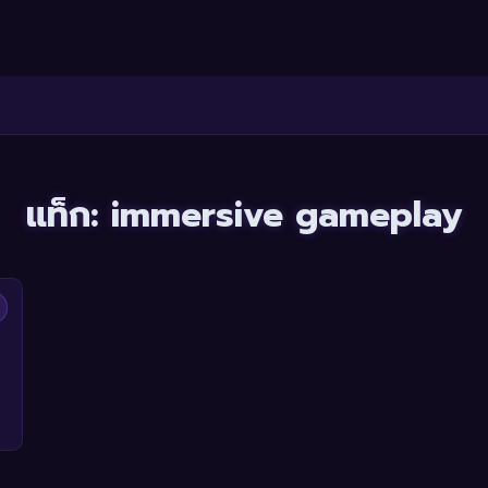
แท็ก: immersive gameplay