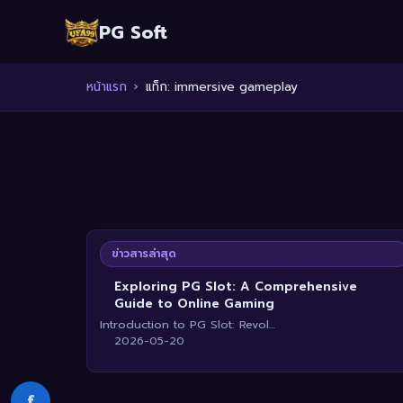
PG Soft
หน้าแรก
›
แท็ก: immersive gameplay
ข่าวสารล่าสุด
Exploring PG Slot: A Comprehensive
Guide to Online Gaming
Introduction to PG Slot: Revol...
2026-05-20
f