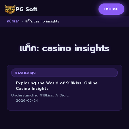
PG Soft
เล่นเลย
หน้าแรก
›
แท็ก: casino insights
แท็ก: casino insights
ข่าวสารล่าสุด
Exploring the World of 918kiss: Online
Casino Insights
Understanding 918kiss: A Digit...
2026-05-24