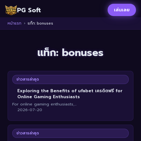
PG Soft
เล่นเลย
หน้าแรก
›
แท็ก: bonuses
แท็ก: bonuses
ข่าวสารล่าสุด
Exploring the Benefits of ufabet เครดิตฟรี for
Online Gaming Enthusiasts
For online gaming enthusiasts,...
2026-07-20
ข่าวสารล่าสุด