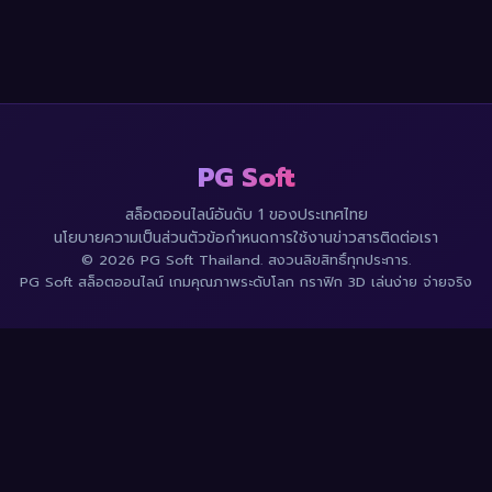
PG Soft
สล็อตออนไลน์อันดับ 1 ของประเทศไทย
นโยบายความเป็นส่วนตัว
ข้อกำหนดการใช้งาน
ข่าวสาร
ติดต่อเรา
© 2026 PG Soft Thailand. สงวนลิขสิทธิ์ทุกประการ.
PG Soft สล็อตออนไลน์ เกมคุณภาพระดับโลก กราฟิก 3D เล่นง่าย จ่ายจริง