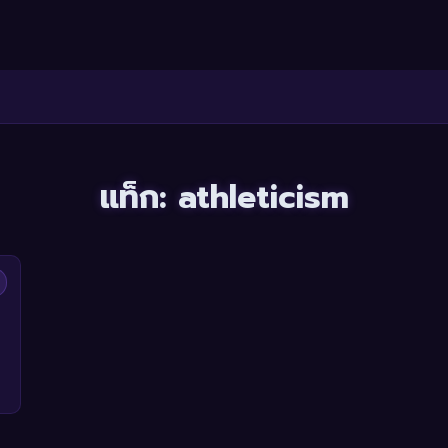
แท็ก: athleticism