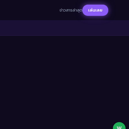
ข่าวสารล่าสุด
เล่นเลย
W