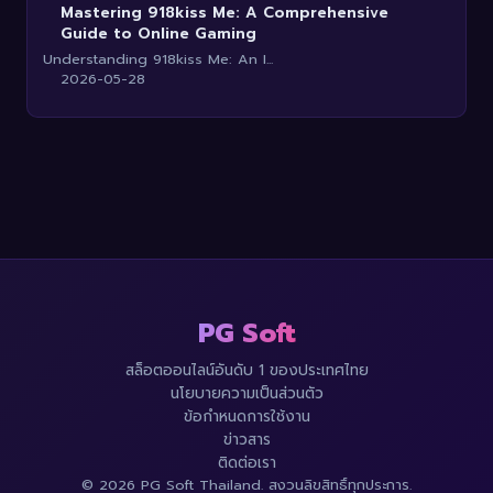
Mastering 918kiss Me: A Comprehensive
Guide to Online Gaming
Understanding 918kiss Me: An I...
2026-05-28
PG Soft
สล็อตออนไลน์อันดับ 1 ของประเทศไทย
นโยบายความเป็นส่วนตัว
ข้อกำหนดการใช้งาน
ข่าวสาร
ติดต่อเรา
© 2026 PG Soft Thailand. สงวนลิขสิทธิ์ทุกประการ.