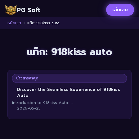
PG Soft
เล่นเลย
หน้าแรก
›
แท็ก: 918kiss auto
แท็ก: 918kiss auto
ข่าวสารล่าสุด
Discover the Seamless Experience of 918kiss
Auto
Introduction to 918kiss Auto: ...
2026-05-25