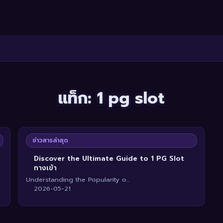
แท็ก: 1 pg slot
ข่าวสารล่าสุด
Discover the Ultimate Guide to 1 PG Slot
ทางเข้า
Understanding the Popularity o...
2026-05-21