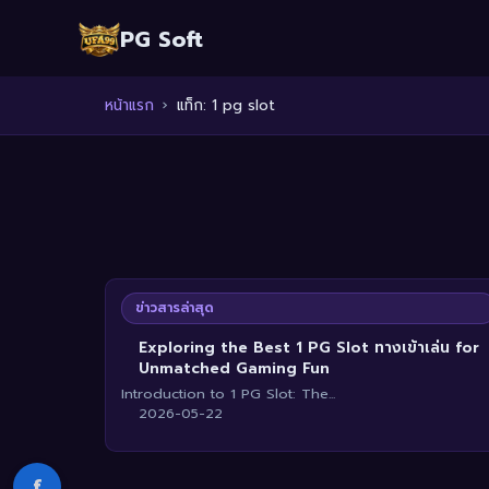
PG Soft
หน้าแรก
›
แท็ก: 1 pg slot
ข่าวสารล่าสุด
Exploring the Best 1 PG Slot ทางเข้าเล่น for
Unmatched Gaming Fun
Introduction to 1 PG Slot: The...
2026-05-22
f