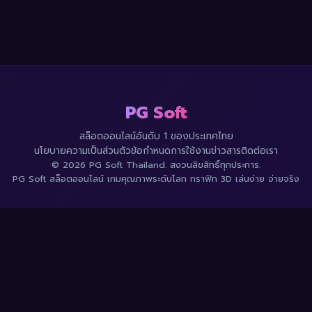
PG Soft
สล็อตออนไลน์อันดับ 1 ของประเทศไทย
นโยบายความเป็นส่วนตัว
ข้อกำหนดการใช้งาน
ข่าวสาร
ติดต่อเรา
© 2026 PG Soft Thailand. สงวนลิขสิทธิ์ทุกประการ.
PG Soft สล็อตออนไลน์ เกมคุณภาพระดับโลก กราฟิก 3D เล่นง่าย จ่ายจริง