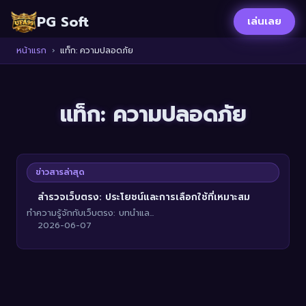
PG Soft
เล่นเลย
หน้าแรก
›
แท็ก: ความปลอดภัย
แท็ก: ความปลอดภัย
ข่าวสารล่าสุด
สำรวจเว็บตรง: ประโยชน์และการเลือกใช้ที่เหมาะสม
ทำความรู้จักกับเว็บตรง: บทนำแล...
2026-06-07